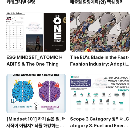
카테고리별 설명
배출권 할당계획(안) 핵심 정리
ESG MINDSET_ATOMIC H
The EU's Blade in the Fast-
ABITS & The One Thing
Fashion Industry: Adoptio
n of Extended Producer R
esponsibility (EPR) for Ap
parel Waste Disposal
[Mindset 101] 하기 싫은 일, 왜
Scope 3 Category 정의서_C
시작이 어렵지? 뇌를 해킹하는 5
ategory 3. Fuel and Energy
가지 비밀
Related Activities Categor