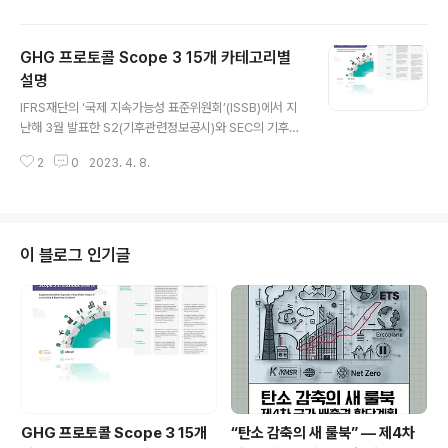
는 것이 중요합니다. 1. 정의 보고기업이 보고 대상 연도에
구매·취득한 모든 제품 및 서비스의 채취, 제조, 운송 시의
GHG 프로토콜 Scope 3 15개 카테고리별
배출량을 의미합니다.(Category 2 ~ 8에 포함되는 것 제
외) 자사가 구입・취득한 원재료, 중간 제품, 최종 제품(매
설명
글 내용
입 상품을 포함한다) 자사가 구입・취득한 소프트웨어 등
IFRS재단의 ‘국제 지속가능성 표준위원회’(ISSB)에서 지
의 서비스 직접 조달(사업자의 제품 제조에 직접 관계하는
난해 3월 발표한 S2(기후관련정보공시)와 SEC의 기후관
물품 등) 외에도 간접 조달(제품의 제조에 직접 관여하지
련 공시 의무화규정안은 모두 Scope 3의 공시를 요구하
않는 물품·서비스)도 포함됩니..
2
0
2023. 4. 8.
고 있습니다. 특히, ISSB의 IFRS S2 ’기후 관련 공시‘(23.
6월 공표 예정)에서는 모든 기업에게 Scope 3 배출량 정
보 공시를 요구할 예정으로 이에 대한 기업의 체계적인 Sc
ope3 인벤토리 관리의 중요성이 점점 강화될 것으로 보여
집니다. GHG(Greenhouse Gas) 프로토콜은 국제적으
이 블로그 인기글
로 인정된 온실가스 배출량 산정과 보고에 관한 파트너십
으로 온실가스 회계처리 및 보고 기준을 제공하고 있습니
다. Scope 3 온실가스 회계처리 보고기준(Scope 3 GH
G Protocol Accounting and Stand..
GHG 프로토콜 Scope 3 15개
“탄소 감축의 새 룰북” — 제4차