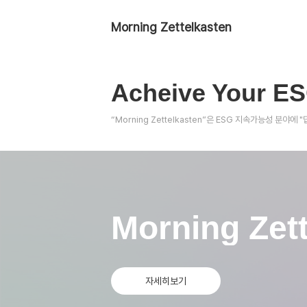
Morning Zettelkasten
Acheive Your ES
“Morning Zettelkasten”은 ESG 지속가능성 분
Morning Zet
자세히보기