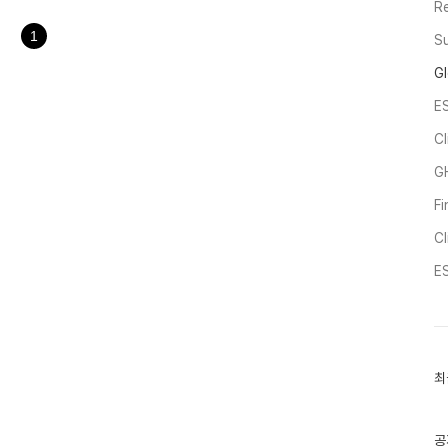
R
상과 보고서 비교가능성 확보가 목
을 거쳐 최종안..
1
Su
Gl
ES
Cl
G
F
C
ES
최
최
근
글
과
인
공