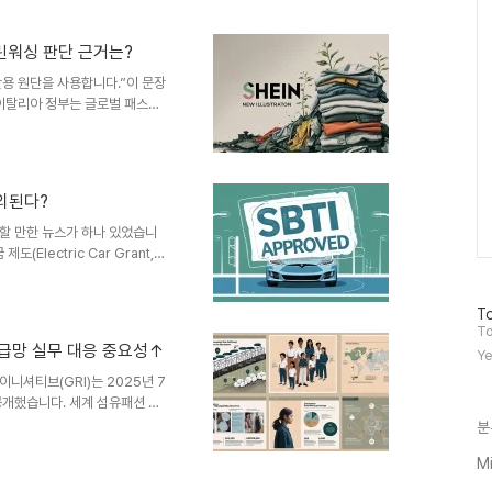
thmeier)가 CDP·SBTi를
에 유료 서비스를 사실상 강제했
의 공동행위가 반독점 위반에 해
그린워싱 판단 근거는?
5일: ESG Today가 사건 개요
 재활용 원단을 사용합니다.”이 문장
 이탈리아 정부는 글로벌 패스트
유로 벌금을 부과했습니다.표면적으
않았다는 겁니다.하지만 여기서
다.지금 이 순간에도 많은 브랜드
마케팅 도구로만 사용하고 있기 때
제외된다?
입니다.이 글에서는✔️ 이번 이슈
 어떤 시사점을..
주목할 만한 뉴스가 하나 있었습니
Electric Car Grant,
받을 수 없도록 했다는 내용이었습니
기아입니다.영국은 전기차 구매를
방
To
조금 제도를 시행하고 있습니다.
문
To
640만 원)의 보조금을 지원하
자
 공급망 실무 대응 중요성↑
Ye
보조금 지급 조건으로 과학 기반
수
 이니셔티브(GRI)는 2025년 7
공개했습니다. 세계 섬유패션 공
등 다양한 부정적 영향이 존재합
분
, 공급망의 복잡성으로 인해 투명
Mi
질오염·유해화학물질·과도한 노동
SG 공시 기준 초안을 마련할 예