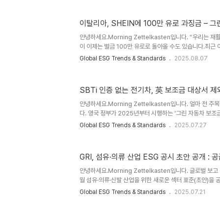
28일(현지): 플로리다 법무장관 제임스 우트마이어(James U
대상으로 소환장을 발부하고 조사를 개시. 쟁점은 ① 기업
는지, ② 점수·검증의 객관성을 오도했는지, ③ 금융기관과
이탈리아, SHEIN에 100만 유로 과징금 – 
당하는지 등. 성명에서 두 기관을 ‘기후 카르텔’로 지칭.8월 
안녕하세요.Morning Zettelkasten입니다. “우리는
보도. 기사 내에서 SBTi의 설립 배경(20..
이 이제는 벌금 100만 유로로 돌아올 수도 있습니다.최근
패션 브랜드 SHEIN에 대해 ‘그린워싱’ 혐의로 100만 
Global ESG Trends & Standards
2025.08.07
로는 “지속가능한 브랜드”처럼 보였지만, 실상은 그렇지 
중요한 건 단지 SHEIN이라는 기업 하나의 문제가 아닙니
들이 "친환경", "지속가능"이라는 단어를 아무 설명 없이 
SBTi 인증 없는 전기차, 英 보조금 대상서 
문입니다. 이제 ESG 커뮤니케이션도 ‘진실성’이 생존 전략
의 핵심 쟁점✔️ 왜 그린워싱이 문제인지✔️ 국내 기업들에게
안녕하세요.Morning Zettelkasten입니다. 얼마 전 
다. 영국 정부가 2025년부터 시행하는 ‘그린 자동차 보조금 제도(
ECG)’에서, SBTi 승인을 받지 않은 기업은 보조금을 
Global ESG Trends & Standards
2025.07.27
다. 이 정책의 직격탄을 맞게 된 곳 중 하나는 현대차와 
장려하고 친환경 전환을 가속화하기 위해 새로운 전기차 보
이 제도는 전기차 구매자에게 최대 3,750파운드(한화 약 
GRI, 섬유·의류 산업 ESG 공시 초안 공개 :
며, 탄소중립 목표 달성을 위한 노력의 일환입니다. 또한, 
감축 목표 이니셔티브(SBTi) 승인을 요구하고 있어, 국내..
안녕하세요.Morning Zettelkasten입니다. 글로벌 보고
월 섬유·의류·신발 산업을 위한 새로운 섹터 표준(초안)을 
급망은 복잡·분산되어 있어 노동인권, 환경오염, 탄소배출 
Global ESG Trends & Standards
2025.07.21
니다. GRI는 “섬유·의류 분야는 필수 소비재를 제공하지만
성 부족과 추적 어려움이 심각하다”는 점을 지적하며, 수
시간·성차별 등의 문제를 해소하고자 섬유·의류 산업부문 E