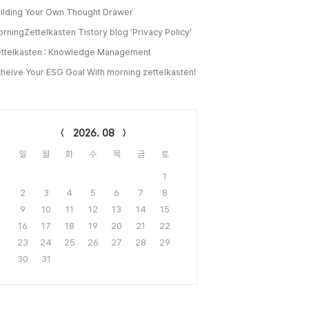
ilding Your Own Thought Drawer
rningZettelkasten Tistory blog ‘Privacy Policy’
ttelkasten : Knowledge Management
heive Your ESG Goal With morning zettelkasten!
lendar
2026. 08
일
월
화
수
목
금
토
1
2
3
4
5
6
7
8
9
10
11
12
13
14
15
16
17
18
19
20
21
22
23
24
25
26
27
28
29
30
31