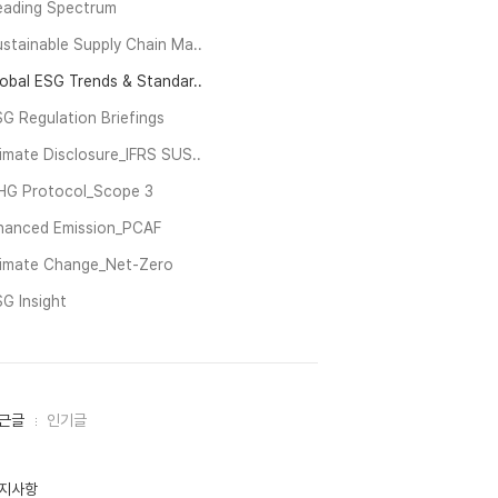
eading Spectrum
stainable Supply Chain Ma..
obal ESG Trends & Standar..
G Regulation Briefings
imate Disclosure_IFRS SUS..
HG Protocol_Scope 3
inanced Emission_PCAF
limate Change_Net-Zero
G Insight
근글
인기글
지사항