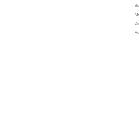
기
Bu
글
Mo
Ze
Ac
Ca