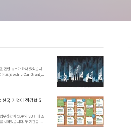
주목할 만한 뉴스가 하나 있었습니
Electric Car Grant,
수 없다고 못 박았다는 소식이었
였습니다. 규제와 시장이 동시에
다”는 신호를 보낸 셈입니다.국경
on Border Adjustment
수: 한국 기업이 점검할 5
 제품이 배출한 탄소만큼의 비용을
주 법무장관이 CDP와 SBTi에 소
 시작했습니다. 두 기관을 ‘기
다.무엇이 일어났나 (팩트 체크)7월