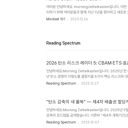
파악할 수 있는 기준이자, 지속경영을 가능하게 하는 관리 툴
면, 일련의 ESG 활동들은 기업에게만 적용되는 일은 아닙니
여러분 안녕하세요. morningzettelkasten입니다. 이
리하기 위해 여러분들과 함께 지난 1년을 정리하고 새로운 
글을 써보고자 합니다. 여러분들의 ADIEU 2023년의 하이라
Mindset 101
2023.12.26
나요? 그리고 다가오는 HELLOW 2024년에는 어떤 한 
년 Key-Word : 사이드프로젝트(Sideproject) 2023
Word는 바로 "사이드프로젝트(Sideproject)"였습니
트(Sideproject)라는 용어를 알고 계신가요? 사이드 프로젝
Reading Spectrum
아닌 내가 하고 싶은 일을 비공식적인 ..
2026 탄소 리스크 레이더 5: CBAM·ETS·표
안녕하세요.Morning Zettelkasten입니다. 2025년 
년 탄소 경영의 지형도를 결정지을 5가지 핵심 리스크와 
장에서 가장 많이 마주친 질문은 "이 숫자, 정말 믿을 수 있
Reading Spectrum
2025.12.27
사 담벼락을 넘어 공급망과 제품 단위로 흐르고 있습니다. 
을 넘어, 파트너와 함께 측정하고 검증하는 '협력적 MRV'
니다.1. 협력적 MRV란 무엇인가?MRV는 측정(Measureme
“탄소 감축의 새 룰북” — 제4차 배출권 할당
(Verification)의 약자입니다. 여기에 '협력적'이 붙으
"우리 회사의 배출량 숫자를 맞추자"협력적 M..
안녕하세요.Morning Zettelkasten입니다. 2025년 
감축의 로드맵을 공개했습니다. 이른바 “제4차 계획기간(20
당계획(안)”입니다. 이 제도는 기업들이 배출할 수 있는 온
Reading Spectrum
2025.10.07
안에서 배출권을 사고팔 수 있게 하는 배출권거래제(ETS)