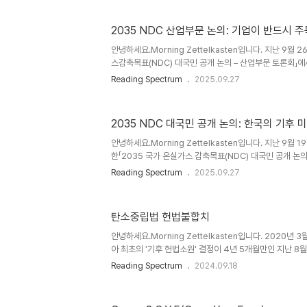
말해 “기업별 탄소 배출량의 룰북”이 새로 바뀐 셈이죠.🌏 
우리나라는 2030년까지 온실가스를 2018년 대비 40
2035 NDC 산업부문 논의: 기업이 반드시 
했습니다. 하지만 실제 산업 현장의 감축 속도는 여전히 완만
(2021~2025) 기간 동안 배출권 가격도 낮게 유지되어 “
안녕하세요.Morning Zettelkasten입니다. 지난 9월 
스감축목표(NDC) 대국민 공개 논의 – 산업부문 토론회」
대표 업종의 감축 경로와 정부 지원 방향이 구체적으로 제
Reading Spectrum
2025.09.27
를 확인하는 차원을 넘어, 앞으로 기업이 준비해야 할 실질
났습니다.📌 왜 지금 2035 NDC가 중요한가?기후재난의 
기후 피해가 이미 일상화헌법재판소 판결(’24.8): 2031
2035 NDC 대국민 공개 논의: 한국의 기후
합치 → 2026년 2월까지 장기 경로 수립 요구국제 압력: EU
정책 등 → 수출 기업에 직접적 규제 부담➡️ 이번 논..
안녕하세요.Morning Zettelkasten입니다. 지난 9월 
한「2035 국가 온실가스 감축목표(NDC) 대국민 공개 논
번 자리는 단순히 수치 하나를 정하는 행사가 아니라, 우리 
Reading Spectrum
2025.09.27
할 것인가”를 논의하는 과정이라는 점에서 중요한 의미를 갖습
인가? 이미 2024년 지구 평균 온도는 산업화 이전 대비 
도 예외는 아닙니다. 영남 산불, 극한 폭우, 폭염, 강릉 가
탄소중립법 헌법불합치
더 이상 먼 나라의 이야기가 아닙니다. 대기 중 이산화탄소
있으며, 이 추세라면 2030년대 초반에는 지구 온도 2℃..
안녕하세요.Morning Zettelkasten입니다. 2020년
아 최초의 '기후 헌법소원' 결정이 4년 5개월만인 지난 8
판결이 선고되었습니다. 이번 헌법불합치 판결은 국가가 2
Reading Spectrum
2024.09.18
온실가스 감축 목표를 세워두지 않은 현행 탄소중립기본법
었습니다. 탄소중립기본법 8조 1항에서 2030년까지 국가
비 35% 이상의 범위에서 감축할 것을 목표로 하고 있으나,