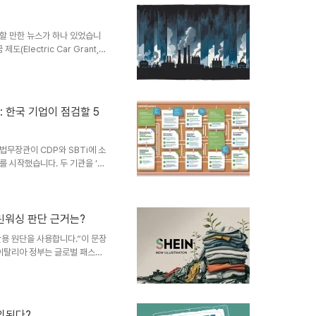
주목할 만한 뉴스가 하나 있었습니
Electric Car Grant,
수 없다고 못 박았다는 소식이었
였습니다. 규제와 시장이 동시에
다”는 신호를 보낸 셈입니다.국경
on Border Adjustment
수: 한국 기업이 점검할 5
 제품이 배출한 탄소만큼의 비용을
주 법무장관이 CDP와 SBTi에 소
 시작했습니다. 두 기관을 ‘기
다.무엇이 일어났나 (팩트 체크)7월
thmeier)가 CDP·SBTi를
에 유료 서비스를 사실상 강제했
의 공동행위가 반독점 위반에 해
그린워싱 판단 근거는?
5일: ESG Today가 사건 개요
 재활용 원단을 사용합니다.”이 문장
 이탈리아 정부는 글로벌 패스트
유로 벌금을 부과했습니다.표면적으
않았다는 겁니다.하지만 여기서
다.지금 이 순간에도 많은 브랜드
마케팅 도구로만 사용하고 있기 때
제외된다?