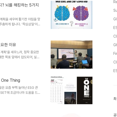
R
 운영 모델'이었습니다.1.
어렵지? 뇌를 해킹하는 5가지
흐름을 세 개의 장면으로 요약하
Su
Gl
로운 계획을 세우며 활기찬 아침을 맞
주춤하게 됩니다. '작심삼일'이
ES
앞에서 그렇게 망설이게 될까요? 오
'하여 즐겁게 실천하는 5가지 비
Cl
 경고? 뇌 속의 불편한 진실우리
르몬인 '도파민'이 분비됩니다.
필요한 이유
G
는 뇌의 전두 연합령이 주로 활성
벽한 계획'을 세우느라, 정작 중요한
F
부..
대한 목표 앞에서 압도되어, 실패
 합니다.기업의 '탄소중립' 선
C
거대한 목표 앞에서, 수많은 변수
ES
는 기업들이 많습니다.'함께' 풀
복잡하게 얽힌 문제일수록, 결국
One Thing
 핵심 공급망 파트너사들과 함께
 아주 중요..
번글은 요즘 부쩍 늘어난 ESG 관
DSET에 조금이나마 도움을 드
된 목적은 단순히 착한 기업을 가
최
최
근
황에서 환경, 사회, 지배구조라
글
영을 이어갈 수 있는지를 판단하
과
크에 얼마나 잘 대응하고 있는지
인
공