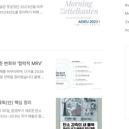
인 것 입니다. 그렇게 놓고 보
기
Bu
다. 사회생활을 영위하는..
글
번 글은 뜻깊었던 2023년을 마무
2024년도를 맞이하기 위해 긴
Mo
이트(Highlight)는 무엇이었
Ze
해를 보내고 싶으신가요? 2023
년도 저에게 있어 가장 큰 Key-
Ac
다. 여러분들은 혹시 사이드프로젝
트(Sideproject) 란 생업이
Ca
준 변화와 '협력적 MRV'
한 해를 마무리하며, 다가올 2026
대응 전략을 정리했습니다.올해 현
나요?"였습니다. 이제 숫자는 회
2026년은 혼자 계산하는 역량
가 성패를 가르는 원년이 될 것입
nt)–보고(Reporting)–검증
계획(안) 핵심 정리
면 관점이 완전히 달라집니다.기존:
9월 30일, 환경부가 새로운 탄소
26~2030) 국가 배출권 할
실가스 총량을 정하고, 그 한도
의 핵심 운영 기준입니다. 쉽게