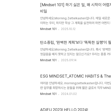
'같은 기준으로 측정하고, 함께 검증하며, 실행으로 이어가는
[Mindset 101] 하기 싫은 일, 왜 시작이 
2025년 현장에서 본 세 가지 결정적 장면올해를 관통한 
비밀
면 다음과 같습니다. Scene 1. "PCF가 가장..
안녕하세요.Morning Zettelkasten입니다. 매일 새
이하는 우리, 하지만 막상 그 계획을 실천하려 하면 어쩐지 
라는 말이 괜히 있는 게 아니죠. 왜 우리는 '해야 할 일' 
Mindset 101
2025.10.12
늘은 신경과학적 관점에서 그 이유를 파헤치고, 뇌를 '해킹
밀을 공유하려 합니다. 1. 계획은 도파민, 실행은 편도체의
가 새로운 목표를 세우거나 계획을 짤 때, 뇌에서는 쾌락 호
탄소중립, '완벽한 계획'보다 '똑똑한 실행'이 
마치 게임에서 레벨업을 한 것처럼 즐겁고 흥분되죠. (이때
안녕하세요.Morning Zettelkasten입니다. 혹시 '완
화됩니다.) 하지만 막상 그 계획을 실행하려 하면, 뇌의 다른 
첫걸음을 떼지 못하고 있지는 않으신가요? 우리는 종종 거
하지 않을 완벽한 전략을 짜는 데 너무 많은 시간을 허비하곤
Mindset 101
2025.09.14
언이 바로 그런 경우가 아닐까 싶습니다. 2050년이라는 
와 불확실성 때문에 실행 계획 수립에만 몇 달, 몇 년을 보내
때 비로소 보이는 해법: 공급망 워크숍에서 얻은 인사이트
ESG MINDSET_ATOMIC HABITS & The 
해답은 현장에 있는 것 같습니다. 최근 저는 국내 대기업의
하는 '감축 로드맵' 워크숍을 진행할 기회가 있었는데, 여기서
여러분 안녕하세요. morningzettelkasten입니다. 이
련 업무를 희망하시는 분들을 위해 짧은 글로서 직무 MIN
리고자 합니다. ESG는 어디서든 통할 수 있다. ESG의 주
Mindset 101
2024.01.02
려내는 것이 아니라 불확실성이 높아져만 가는 오늘날의 상
는 전방위적인 리스크에 얼마나 잘 대응하고 지속적으로 경
는 기준이 됩니다. 다시 말해 ESG는 기업이 다양한 리스
ADIEU 2023! HELLO 2024!