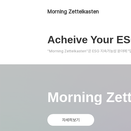
Morning Zettelkasten
Acheive Your ES
“Morning Zettelkasten”은 ESG 지속가능성 분
Morning Zet
자세히보기