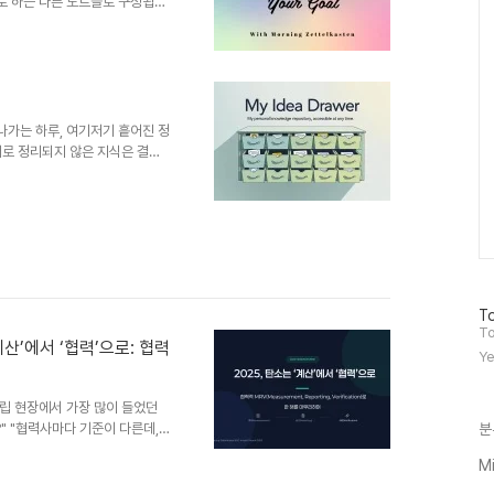
로 하는 다른 노트들로 구성됩니
텐)로 유명한 연구자 중에는 사
은 연구를 위해 약 9만개의 카드
 400편의 논문을 써냈습니다.
억되지 않는다"라는 명언처럼, 하
나가고자 합니다. 저만의
 수 있기를 바..
 지나가는 하루, 여기저기 흩어진 정
로 정리되지 않은 지식은 결국
지식관리(PKM)는 외부나 스스로
니다. 이번 글에서는 ESG 컨설
 노션을 활용해 ‘생각 서랍’을
 생각 서랍 만들기 – 에버노트와
?생각서랍은 개인의 경험과 지
율적 정리와 축적을 통해..
방
To
문
To
는 ‘계산’에서 ‘협력’으로: 협력
자
Ye
수
 중립 현장에서 가장 많이 들었던
" "협력사마다 기준이 다른데,
분
t)로만 끝나는 것 아닌가요? 실
Mi
로 '협력적 MRV'가 있었습니다.
... 결국 마지막에 남는 숙제는