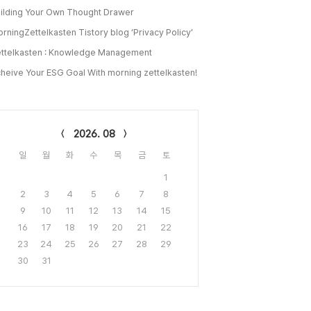
ilding Your Own Thought Drawer
rningZettelkasten Tistory blog ‘Privacy Policy’
ttelkasten : Knowledge Management
heive Your ESG Goal With morning zettelkasten!
lendar
2026. 08
일
월
화
수
목
금
토
1
2
3
4
5
6
7
8
9
10
11
12
13
14
15
16
17
18
19
20
21
22
23
24
25
26
27
28
29
30
31