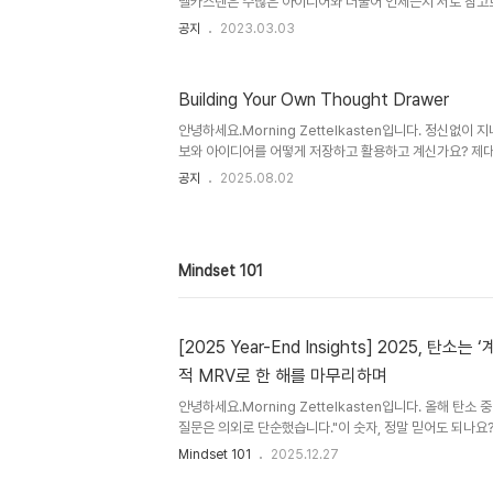
텔카스텐은 수많은 아이디어와 더불어 언제든지 서로 참고
다. 기록되지 않는건, 기억되지 않는다. 메모 상자(제텔카스
공지
2023.03.03
회학자인 니클라스 루만(1927~1998)이 있습니다. 루만
를 만들었으며, 이 메모 상자를 이용해 70권의 책과 더불어
기억은 기록을 통해 재생산됩니다. "기록되지 않는 건, 기
Building Your Own Thought Drawer
루 하루 짧은 나만의 Zettelkasten(메모 상자)을 채워
Zettelkasten(메모 상자)가 많은 분들께 도움과 영감을 줄
안녕하세요.Morning Zettelkasten입니다. 정신없이
보와 아이디어를 어떻게 저장하고 활용하고 계신가요? 제대
사라져버리고, 새로운 인사이트도 놓치기 쉽습니다. 개인 
공지
2025.08.02
얻은 지식을 소화·축적·연결해 나의 자산으로 만드는 과정입
턴트로서 수년간 현장에서 쌓은 경험을 바탕으로, 에버노트와
만들고 업무와 학습에 적용하는 방법을 소개합니다. 나만의
노션으로 완성하는 개인 지식관리 생각서랍이란 무엇인가요
Mindset 101
식을 체계적으로 정리한 나만의 정보 창고입니다. 정보의 효
[2025 Year-End Insights] 2025, 탄소
적 MRV로 한 해를 마무리하며
안녕하세요.Morning Zettelkasten입니다. 올해 탄소
질문은 의외로 단순했습니다."이 숫자, 정말 믿어도 되나요?
하나의 보고서로 묶을 수 있나요?" "공시용 보고서(Repor
Mindset 101
2025.12.27
제 감축(Do)은 언제 하죠?" 이 수많은 질문의 교차로에 바
규제 대응, 공급망 Scope 3, 제품 탄소 발자국(PCF)까지