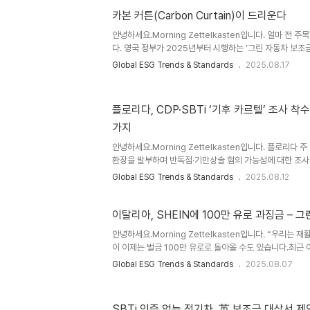
카본 커튼(Carbon Curtain)이 드리운다
안녕하세요.Morning Zettelkasten입니다. 얼마 전 
다. 영국 정부가 2025년부터 시행하는 ‘그린 자동차 보조금 제도(
ECG)’에서 SBTi 승인을 받지 않은 기업은 보조금을 줄 
Global ESG Trends & Standards
2025.08.17
죠. 이 정책의 직격탄을 맞은 곳 중 하나가 현대차와 기아
“기후 신뢰도 없는 기업엔 공적 혜택도, 고객의 선택도 없
에서도 비슷한 일이 벌어지고 있습니다. 이름하여 CBAM(Carb
플로리다, CDP·SBTi ‘기후 카르텔’ 조사 착
Mechanism). 유럽은 “우리 시장에 들어오려면, 너희
가지
똑바로 지불하라”고 요구합니다. 저는 이 장..
안녕하세요.Morning Zettelkasten입니다. 플로리다 
환장을 발부하며 반독점·기만상술 혐의 가능성에 대한 조사를
후 카르텔(Climate Cartel)’로 지칭한 점이 눈에 띕니
Global ESG Trends & Standards
2025.08.12
28일(현지): 플로리다 법무장관 제임스 우트마이어(James U
대상으로 소환장을 발부하고 조사를 개시. 쟁점은 ① 기업
는지, ② 점수·검증의 객관성을 오도했는지, ③ 금융기관과
이탈리아, SHEIN에 100만 유로 과징금 – 
당하는지 등. 성명에서 두 기관을 ‘기후 카르텔’로 지칭.8월 
안녕하세요.Morning Zettelkasten입니다. “우리는
보도. 기사 내에서 SBTi의 설립 배경(20..
이 이제는 벌금 100만 유로로 돌아올 수도 있습니다.최근
패션 브랜드 SHEIN에 대해 ‘그린워싱’ 혐의로 100만 
Global ESG Trends & Standards
2025.08.07
로는 “지속가능한 브랜드”처럼 보였지만, 실상은 그렇지 
중요한 건 단지 SHEIN이라는 기업 하나의 문제가 아닙니
들이 "친환경", "지속가능"이라는 단어를 아무 설명 없이 
SBTi 인증 없는 전기차, 英 보조금 대상서 