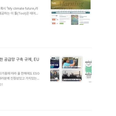
원칙과 법률유보원칙을 위반했기
26년 2월 28일까지 2..
 「My climate future」라
 제공하는 이 툴(Tool)은 태어난
 더 많은 극한 기후를 경험하게
세계 178개국, 11개 지역에서
산한 다음, 다양한 연령대를 비
치를 계산합니다. Science
dren의 보고서는 우리가 지금 행
가능한 공급망 구축 규제, EU
이 다가옴에 따라 올 한해에도 ESG
서 여러분께 진정성있고 가치있는
여러분 모두에게 진심 어린 감사
31
무리하며, 다가오는 2025년 기
드시 포함시켜야 할 EU ESG 규제
간을 가져보도록 하겠습니다. 글로
 규제 최근 글로벌 경제 위기에 따