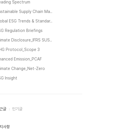
eading Spectrum
stainable Supply Chain Ma..
obal ESG Trends & Standar..
G Regulation Briefings
imate Disclosure_IFRS SUS..
HG Protocol_Scope 3
inanced Emission_PCAF
limate Change_Net-Zero
G Insight
근글
인기글
지사항