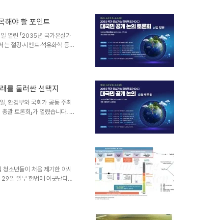
왜 지금, 새 계획이 필요했을까?
% 감축하겠다고 국제사회에 약속
주목해야 할 포인트
했고, 3차 계획
감축 유인”이 약했습니..
26일 열린 「2035년 국가온실가
에서는 철강·시멘트·석유화학 등
시되었습니다. 단순히 국가 목표
적 대응 포인트가 분명하게 드러
일상화: 집중호우, 산불, 폭염 등
~49년 감축 경로 미비는 헌법불
 미래를 둘러싼 선택지
 CBAM, 미국 IRA, 일본 GX
19일, 환경부와 국회가 공동 주최
의 총괄 토론회」가 열렸습니다. 이
사회 전체가 “어떤 미래를 선택
니다.📌 왜 2035년 NDC
1.5℃를 돌파했습니다. 우리나라
뭄 등 갈수록 심화되는 기후재난은
 농도는 매년 3ppm씩 상승하고
 3월 청소년들이 처음 제기한 아시
월 29일 일부 헌법에 어긋난다는
031년부터 2049년까지 국가
이 헌법에 불합치한다는 결정이
 온실가스 배출량을 2018년 대
 2031년부터 2049년까지 국