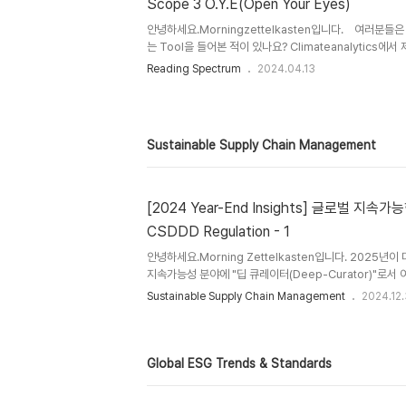
Scope 3 O.Y.E(Open Your Eyes)
가 온실가스 감축 목표를 세우지 않은 것이 과소보호금지
때문에 내린 결정입니다. 이번 결정에 따라 정부와 국회는 20
안녕하세요.Morningzettelkasten입니다. 여러분들은 혹시
는 Tool을 들어본 적이 있나요? Climateanalytics에서
연도와 거주 지역에 따라 기후변화로 인해 일생 동안 얼마나
Reading Spectrum
2024.04.13
될지 시각화해 볼 수 있는 방법을 제공합니다. 이 연구는 전 
평균적인 사람이 일생 동안 기후 영향에 노출되는 정도를 계
교하여 기후 변화로 인한 기상이변 발생에 대한 보수적인 추정
지에 발표된 새로운 연구와 함께 첨부된 Save the Chil
Sustainable Supply Chain Management
동하지 않으면 얼마나 큰 영향을 미칠지..
[2024 Year-End Insights] 글로벌 지속
CSDDD Regulation - 1
안녕하세요.Morning Zettelkasten입니다. 2025년
지속가능성 분야에 "딥 큐레이터(Deep-Curator)"로
컨텐츠를 제공하기 위한 여정에 참여해주신 독자, 전문가 
Sustainable Supply Chain Management
2024.12.
의 말씀을 전하고 싶습니다. 이번 포스팅에서는 한 해를 마
업 지속가능 경영전략 "Risk Management" 영역에 반
중, "EU 공급망 실사법(CS3D)"에 대해서 알아보는 시
벌 ESG 규제 동향, 기업이 꼭 알아야 할 4가지 EU ESG
Global ESG Trends & Standards
라 자국 중심주의가 강화되고 있고, 선진국들이 보호무..