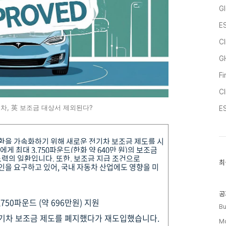
Gl
ES
Cl
G
F
C
전기차, 英 보조금 대상서 제외된다?
ES
환을 가속화하기 위해 새로운 전기차 보조금 제도를 시
게 최대 3,750파운드(한화 약 640만 원)의 보조금
노력의 일환입니다.
또한, 보조금 지급 조건으로
최
최
인을 요구하고 있어, 국내 자동차 산업에도 영향을 미
근
글
과
인
공
750파운드 (약 696만원) 지원
기
Bu
글
전기차 보조금 제도를 폐지했다가 재도입했습니다.
Mo