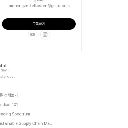
morningzettelkasten@gmail.com
구독하기
tal
day :
sterday :
류 전체보기
ndset 101
eading Spectrum
stainable Supply Chain Ma..