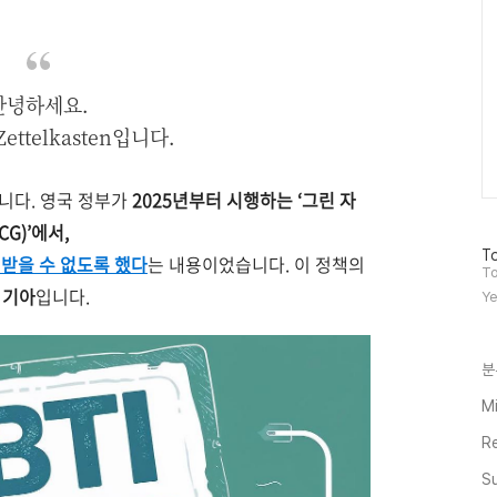
안녕하세요.
Zettelkasten입니다.
니다.
영국 정부가
2025년부터 시행하는 ‘그린 자
ECG)
’에서,
방
To
 받을 수 없도록 했다
는 내용이었습니다.
이 정책의
문
To
자
 기아
입니다.
Ye
수
분
Mi
R
Su