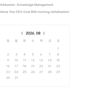
ttelkasten : Knowledge Management
heive Your ESG Goal With morning zettelkasten!
lendar
2026. 08
일
월
화
수
목
금
토
1
2
3
4
5
6
7
8
9
10
11
12
13
14
15
16
17
18
19
20
21
22
23
24
25
26
27
28
29
30
31