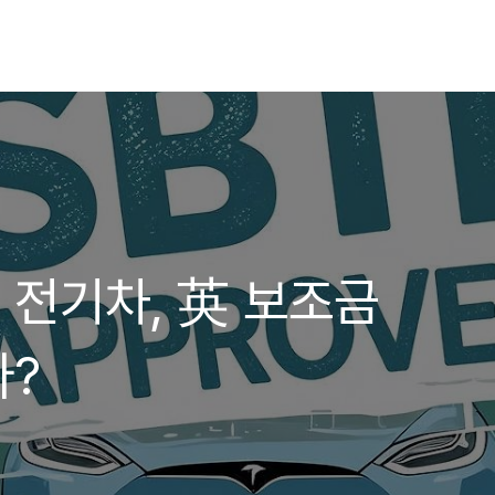
는 전기차, 英 보조금
다?