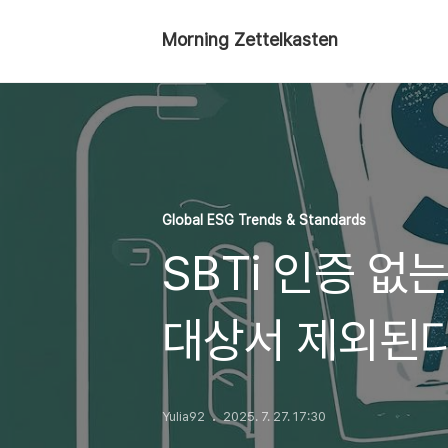
Morning Zettelkasten
Global ESG Trends & Standards
SBTi 인증 없
대상서 제외된
Yulia92
2025. 7. 27. 17:30