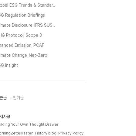
obal ESG Trends & Standar..
G Regulation Briefings
imate Disclosure_IFRS SUS..
HG Protocol_Scope 3
inanced Emission_PCAF
limate Change_Net-Zero
G Insight
근글
인기글
지사항
ilding Your Own Thought Drawer
rningZettelkasten Tistory blog ‘Privacy Policy’