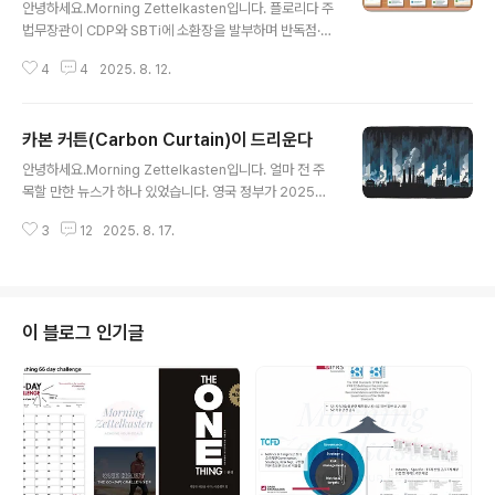
안녕하세요.Morning Zettelkasten입니다. 플로리다 주
로만 사용하고 있기 때문입니다. 이제 ESG 커뮤니케이션
법무장관이 CDP와 SBTi에 소환장을 발부하며 반독점·기
도 ‘진실성’이 생존 전략입니다.이 글에서는✔️ 이번 이슈의
만상술 혐의 가능성에 대한 조사를 시작했습니다. 두 기관
핵심 쟁점✔️ 왜 그린워싱이 문제인지✔️ 국내 기업들에게
4
4
2025. 8. 12.
을 ‘기후 카르텔(Climate Cartel)’로 지칭한 점이 눈에 띕
어떤 시사점을..
니다.무엇이 일어났나 (팩트 체크)7월 28일(현지): 플로리
다 법무장관 제임스 우트마이어(James Uthmeier)가 C
카본 커튼(Carbon Curtain)이 드리운다
DP·SBTi를 대상으로 소환장을 발부하고 조사를 개시. 쟁
글 내용
점은 ① 기업에 유료 서비스를 사실상 강제했는지, ② 점수
안녕하세요.Morning Zettelkasten입니다. 얼마 전 주
·검증의 객관성을 오도했는지, ③ 금융기관과의 공동행위
목할 만한 뉴스가 하나 있었습니다. 영국 정부가 2025년
가 반독점 위반에 해당하는지 등. 성명에서 두 기관을 ‘기후
부터 시행하는 ‘그린 자동차 보조금 제도(Electric Car Gr
카르텔’로 지칭.8월 5일: ESG Today가 사건 개요 보도.
3
12
2025. 8. 17.
ant, ECG)’에서 SBTi 승인을 받지 않은 기업은 보조금을
기사 내에서 SBTi의 설립 배경(20..
줄 수 없다고 못 박았다는 소식이었죠. 이 정책의 직격탄을
맞은 곳 중 하나가 현대차와 기아였습니다. 규제와 시장이
동시에 “기후 신뢰도 없는 기업엔 공적 혜택도, 고객의 선
택도 없다”는 신호를 보낸 셈입니다.국경에서도 비슷한 일
이 블로그 인기글
이 벌어지고 있습니다. 이름하여 CBAM(Carbon Borde
r Adjustment Mechanism). 유럽은 “우리 시장에 들어
오려면, 너희 제품이 배출한 탄소만큼의 비용을 똑바로 지
불하라”고 요구합니다. 저는 이 장..