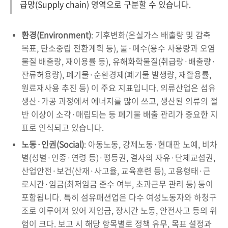
급망(Supply chain) 영역으로 구분할 수 있습니다.
환경(Environment)
: 기후변화(온실가스 배출량 및 감축
목표, 탄소중립 전환계획 등), 물·폐수(용수 사용량과 오염
물질 배출량, 재이용률 등), 유해화학물질(취급량·배출량·
잔류허용량), 폐기물·순환경제(폐기물 발생량, 재활용률,
원료재사용 추진 등) 이 주요 지표입니다. 의류산업은 섬유
생산·가공 과정에서 에너지를 많이 쓰고, 생산된 의류의 절
반 이상이 소각·매립되는 등 폐기물 배출 관리가 중요한 지
표로 인식되고 있습니다.
노동·인권(Social)
: 아동노동, 강제노동·현대판 노예, 비차
별(성별·인종·연령 등)·평등권, 결사의 자유·단체교섭권,
산업안전·보건(산재·사고율, 교육훈련 등), 고용형태·근
로시간·임금(최저임금 준수 여부, 초과근무 관리 등) 등이
포함됩니다. 특히 섬유패션업은 다수 여성노동자와 하청구
조로 이루어져 있어 저임금, 장시간 노동, 안전사고 등의 위
험이 크다. 보고 시 해당 항목별로 정책 유무, 목표 설정과