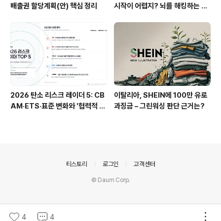
배출권 할당계획(안) 핵심 정리
시작이 어렵지? 뇌를 해킹하는 5
가지 비밀
2026 탄소 리스크 레이더 5: CB
이탈리아, SHEIN에 100만 유로
AM·ETS·표준 변화와 '협력적 M
과징금 – 그린워싱 판단 근거는?
RV'
의안내
티스토리
로그인
고객센터
© Daum Corp.
4
4