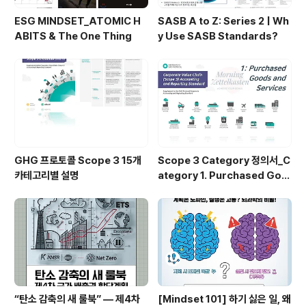
ESG MINDSET_ATOMIC H
SASB A to Z: Series 2 | Wh
ABITS & The One Thing
y Use SASB Standards?
GHG 프로토콜 Scope 3 15개
Scope 3 Category 정의서_C
카테고리별 설명
ategory 1. Purchased Goo
ds and Services
“탄소 감축의 새 룰북” — 제4차
[Mindset 101] 하기 싫은 일, 왜