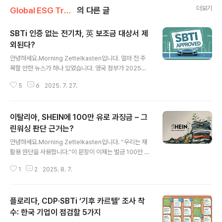
더보기
Global ESG Trends & Standards
의 다른 글
SBTi 인증 없는 전기차, 英 보조금 대상서 제
외된다?
글 내용
안녕하세요.Morning Zettelkasten입니다. 얼마 전 주
목할 만한 뉴스가 하나 있었습니다. 영국 정부가 2025년
부터 시행하는 ‘그린 자동차 보조금 제도(Electric Car Gr
5
6
2025. 7. 27.
ant, ECG)’에서, SBTi 승인을 받지 않은 기업은 보조금을
받을 수 없도록 했다는 내용이었습니다. 이 정책의 직격탄
을 맞게 된 곳 중 하나는 현대차와 기아입니다.영국은 전기
이탈리아, SHEIN에 100만 유로 과징금 – 그
차 구매를 장려하고 친환경 전환을 가속화하기 위해 새로
운 전기차 보조금 제도를 시행하고 있습니다. 이 제도는 전
린워싱 판단 근거는?
글 내용
기차 구매자에게 최대 3,750파운드(한화 약 640만 원)의
안녕하세요.Morning Zettelkasten입니다. “우리는 재
보조금을 지원하며, 탄소중립 목표 달성을 위한 노력의 일
활용 원단을 사용합니다.”이 문장이 이제는 벌금 100만 유
환입니다. 또한, 보조금 지급 조건으로 과학 기반 감축 목표
로로 돌아올 수도 있습니다.최근 이탈리아 정부는 글로벌
이니셔티브(SBTi) 승인을 요구하고 있어, 국내..
1
2
2025. 8. 7.
패스트패션 브랜드 SHEIN에 대해 ‘그린워싱’ 혐의로 100
만 유로 벌금을 부과했습니다.표면적으로는 “지속가능한
브랜드”처럼 보였지만, 실상은 그렇지 않았다는 겁니다.하
플로리다, CDP·SBTi ‘기후 카르텔’ 조사 착
지만 여기서 중요한 건 단지 SHEIN이라는 기업 하나의 문
제가 아닙니다.지금 이 순간에도 많은 브랜드들이 "친환
수: 한국 기업이 점검할 5가지
글 내용
경", "지속가능"이라는 단어를 아무 설명 없이 마케팅 도구