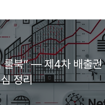
 룰북” — 제4차 배출권
핵심 정리