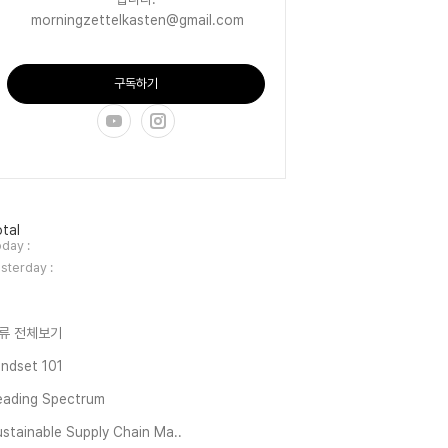
morningzettelkasten@gmail.com
구독하기
tal
day :
sterday :
류 전체보기
ndset 101
eading Spectrum
stainable Supply Chain Ma..