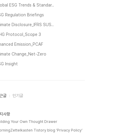
obal ESG Trends & Standar..
G Regulation Briefings
imate Disclosure_IFRS SUS..
HG Protocol_Scope 3
inanced Emission_PCAF
limate Change_Net-Zero
G Insight
근글
인기글
지사항
ilding Your Own Thought Drawer
rningZettelkasten Tistory blog ‘Privacy Policy’