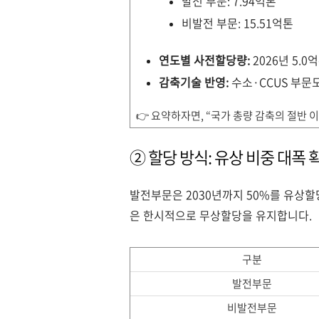
발전 부문: 7.94억톤
비발전 부문: 15.51억톤
연도별 사전할당량:
2026년 5.0
감축기술 반영:
수소·CCUS 부문도
👉 요약하자면, “국가 총량 감축의 절반 
② 할당 방식: 유상 비중 대폭 
발전부문은 2030년까지 50%를 유상할
은 한시적으로 무상할당을 유지합니다.
구분
발전부문
비발전부문