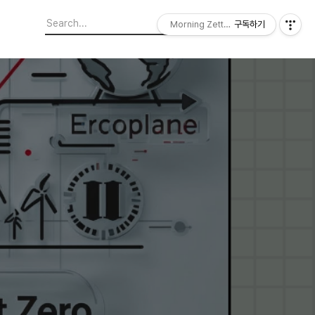
Morning Zettelkasten
구독하기