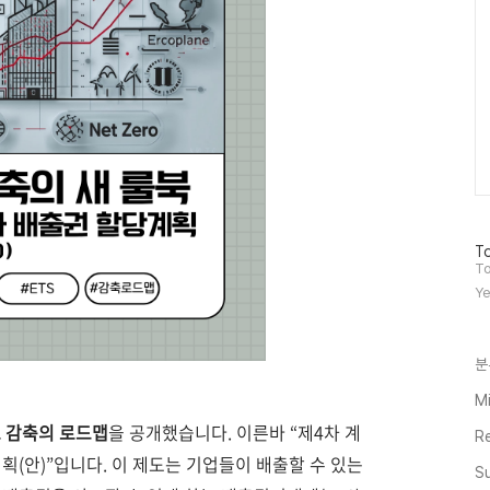
방
To
문
To
자
Ye
수
분
Mi
 감축의 로드맵
을 공개했습니다. 이른바 “제4차 계
R
계획(안)”입니다. 이 제도는 기업들이 배출할 수 있는
Su