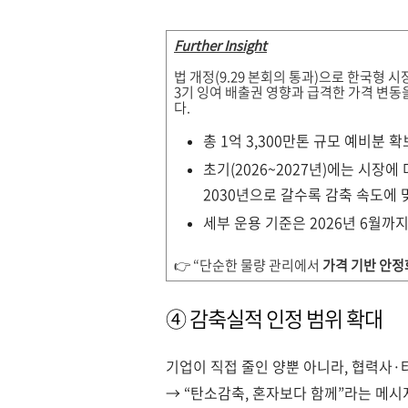
Further Insight
법 개정(9.29 본회의 통과)으로 한국형 
3기 잉여 배출권 영향과 급격한 가격 변동
다.
총 1억 3,300만톤 규모 예비분 확
초기(2026~2027년)에는 시장에
2030년으로 갈수록 감축 속도에 
세부 운용 기준은 2026년 6월까
👉 “단순한 물량 관리에서
가격 기반 안정
④ 감축실적 인정 범위 확대
기업이 직접 줄인 양뿐 아니라, 협력사·
→ “탄소감축, 혼자보다 함께”라는 메시