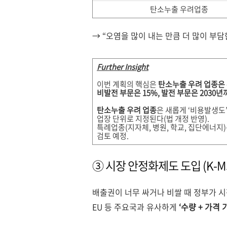
탄소누출 우려업종
→ “오염을 많이 내는 만큼 더 많이 부
Further Insight
이번 계획의 핵심은
탄소누출 우려 업종은
비발전 부문은 15%, 발전 부문은 2030년
탄소누출 우려 업종
은 새롭게 ‘비용발생도’ 
업장 단위로 지정된다(법 개정 반영).
특례업종(지자체, 병원, 학교, 집단에너지)은
검토 예정.
③ 시장 안정화제도 도입 (K-M
배출권이 너무 싸거나 비쌀 때 정부가 시
EU 등 주요국과 유사하게
‘수량 + 가격 