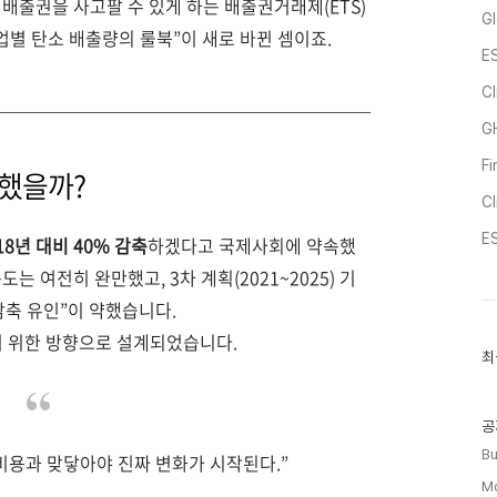
 배출권을 사고팔 수 있게 하는 배출권거래제(ETS)
Gl
업별 탄소 배출량의 룰북”이 새로 바뀐 셈이죠.
ES
Cl
G
F
요했을까?
C
ES
18년 대비 40% 감축
하겠다고 국제사회에 약속했
는 여전히 완만했고, 3차 계획(2021~2025) 기
감축 유인”이 약했습니다.
기 위한 방향으로 설계되었습니다.
최
최
근
글
과
인
공
기
Bu
비용과 맞닿아야 진짜 변화가 시작된다.”
글
Mo