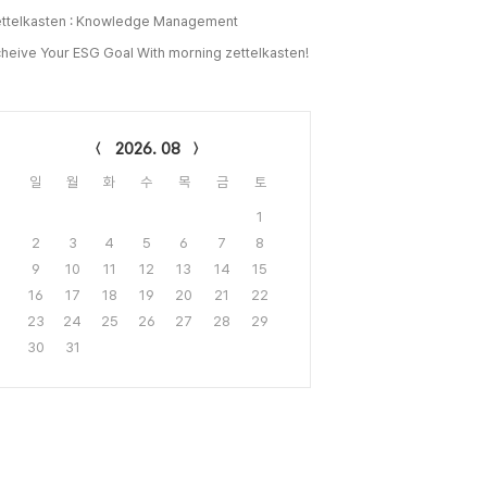
ttelkasten : Knowledge Management
heive Your ESG Goal With morning zettelkasten!
lendar
2026. 08
일
월
화
수
목
금
토
1
2
3
4
5
6
7
8
9
10
11
12
13
14
15
16
17
18
19
20
21
22
23
24
25
26
27
28
29
30
31