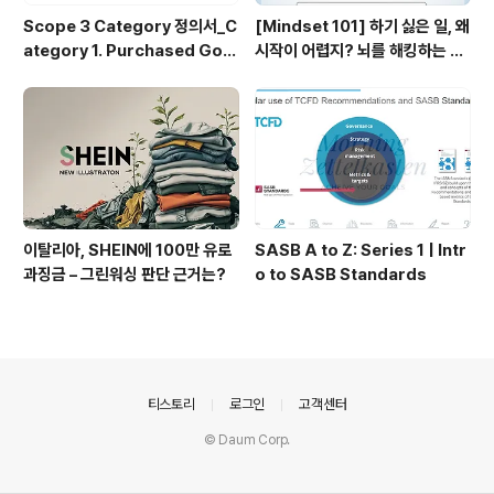
Scope 3 Category 정의서_C
[Mindset 101] 하기 싫은 일, 왜
ategory 1. Purchased Goo
시작이 어렵지? 뇌를 해킹하는 5
ds and Services
가지 비밀
이탈리아, SHEIN에 100만 유로
SASB A to Z: Series 1 | Intr
과징금 – 그린워싱 판단 근거는?
o to SASB Standards
의안내
티스토리
로그인
고객센터
© Daum Corp.