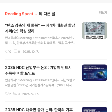
더보기
Reading Spectrum
의 다른 글
“탄소 감축의 새 룰북” — 제4차 배출권 할당
계획(안) 핵심 정리
글 내용
안녕하세요.Morning Zettelkasten입니다. 2025년 9
월 30일, 환경부가 새로운 탄소 감축의 로드맵을 공개했습
니다. 이른바 “제4차 계획기간(2026~2030) 국가 배출
0
0
2025. 10. 7.
권 할당계획(안)”입니다. 이 제도는 기업들이 배출할 수 있
는 온실가스 총량을 정하고, 그 한도 안에서 배출권을 사고
팔 수 있게 하는 배출권거래제(ETS)의 핵심 운영 기준입니
2035 NDC 산업부문 논의: 기업이 반드시
다. 쉽게 말해 “기업별 탄소 배출량의 룰북”이 새로 바뀐 셈
이죠.🌏 왜 지금, 새 계획이 필요했을까?우리나라는 2030
주목해야 할 포인트
글 내용
년까지 온실가스를 2018년 대비 40% 감축하겠다고 국제
안녕하세요.Morning Zettelkasten입니다. 지난 9월 2
사회에 약속했습니다. 하지만 실제 산업 현장의 감축 속도
6일 열린 「2035년 국가온실가스감축목표(NDC) 대국민
는 여전히 완만했고, 3차 계획(2021~2025) 기간 동안
공개 논의 – 산업부문 토론회」에서는 철강·시멘트·석유화학
배출권 가격도 낮게 유지되어 “감축 유인”이 약했습니..
2
3
2025. 9. 27.
등 대표 업종의 감축 경로와 정부 지원 방향이 구체적으로
제시되었습니다. 단순히 국가 목표를 확인하는 차원을 넘
어, 앞으로 기업이 준비해야 할 실질적 대응 포인트가 분명
2035 NDC 대국민 공개 논의: 한국의 기후
하게 드러났습니다.📌 왜 지금 2035 NDC가 중요한가?