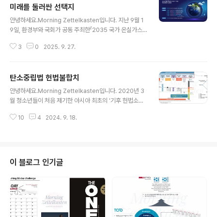
기후재난의 일상화: 집중호우, 산불, 폭염 등 기후 피해가
미래를 둘러싼 선택지
글 내용
이미 일상화헌법재판소 판결(’24.8): 2031~49년 감축
안녕하세요.Morning Zettelkasten입니다. 지난 9월 1
경로 미비는 헌법불합치 → 2026년 2월까지 장기 경로
9일, 환경부와 국회가 공동 주최한「2035 국가 온실가스
수립 요구국제 압력: EU CBAM, 미국 IRA, 일본 GX 정책
감축목표(NDC) 대국민 공개 논의 총괄 토론회」가 열렸습
등 → 수출 기업에 직접적 규제 부담➡️ 이번 논..
3
0
2025. 9. 27.
니다. 이번 자리는 단순히 수치 하나를 정하는 행사가 아니
라, 우리 사회 전체가 “어떤 미래를 선택할 것인가”를 논의
하는 과정이라는 점에서 중요한 의미를 갖습니다.📌 왜 20
탄소중립법 헌법불합치
35년 NDC인가? 이미 2024년 지구 평균 온도는 산업화
글 내용
이전 대비 1.5℃를 돌파했습니다. 우리나라도 예외는 아닙
안녕하세요.Morning Zettelkasten입니다. 2020년 3
니다. 영남 산불, 극한 폭우, 폭염, 강릉 가뭄 등 갈수록 심화
월 청소년들이 처음 제기한 아시아 최초의 '기후 헌법소원'
되는 기후재난은 더 이상 먼 나라의 이야기가 아닙니다. 대
결정이 4년 5개월만인 지난 8월 29일 일부 헌법에 어긋난
기 중 이산화탄소 농도는 매년 3ppm씩 상승하고 있으며,
10
4
2024. 9. 18.
다는 판결이 선고되었습니다. 이번 헌법불합치 판결은 국
이 추세라면 2030년대 초반에는 지구 온도 2℃..
가가 2031년부터 2049년까지 국가 온실가스 감축 목표
를 세워두지 않은 현행 탄소중립기본법이 헌법에 불합치한
다는 결정이었습니다. 탄소중립기본법 8조 1항에서 2030
년까지 국가 온실가스 배출량을 2018년 대비 35% 이상
이 블로그 인기글
의 범위에서 감축할 것을 목표로 하고 있으나, 2031년부
터 2049년까지 국가 온실가스 감축 목표를 세우지 않은
것이 과소보호금지원칙과 법률유보원칙을 위반했기 때문
에 내린 결정입니다. 이번 결정에 따라 정부와 국회는 202
6년 2월 28일까지 2..